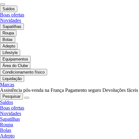
Saldos
Boas ofertas
Novidades
Sapatilhas
Roupa
Bolas
Adepto
Lifestyle
Equipamentos
Área do Clube
Condicionamento físico
Liquidação
Marcas
Assistência pós-venda na França
Pagamento seguro
Devoluções fáceis
Pesquisar
Saldos
Boas ofertas
Novidades
Sapatilhas
Roupa
Bolas
Adepto