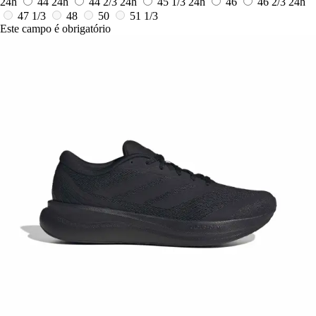
24h
44
24h
44 2/3
24h
45 1/3
24h
46
46 2/3
24h
47 1/3
48
50
51 1/3
Este campo é obrigatório