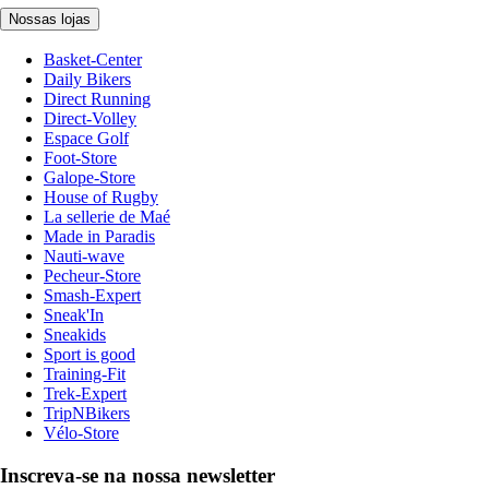
Nossas lojas
Basket-Center
Daily Bikers
Direct Running
Direct-Volley
Espace Golf
Foot-Store
Galope-Store
House of Rugby
La sellerie de Maé
Made in Paradis
Nauti-wave
Pecheur-Store
Smash-Expert
Sneak'In
Sneakids
Sport is good
Training-Fit
Trek-Expert
TripNBikers
Vélo-Store
Inscreva-se na nossa newsletter