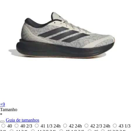
+9
Tamanho
*
Guia de tamanhos
40
40 2/3
41 1/3
24h
42
24h
42 2/3
24h
43 1/3