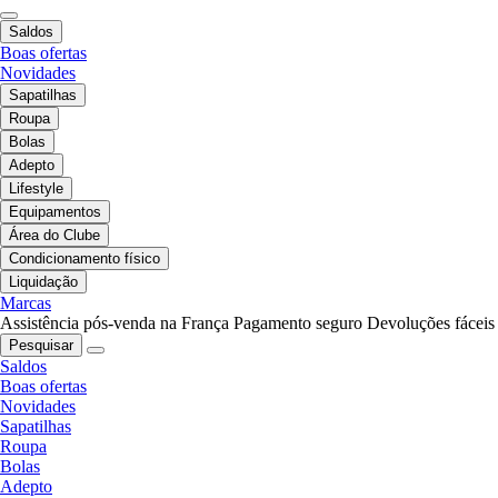
Saldos
Boas ofertas
Novidades
Sapatilhas
Roupa
Bolas
Adepto
Lifestyle
Equipamentos
Área do Clube
Condicionamento físico
Liquidação
Marcas
Assistência pós-venda na França
Pagamento seguro
Devoluções fáceis
Pesquisar
Saldos
Boas ofertas
Novidades
Sapatilhas
Roupa
Bolas
Adepto