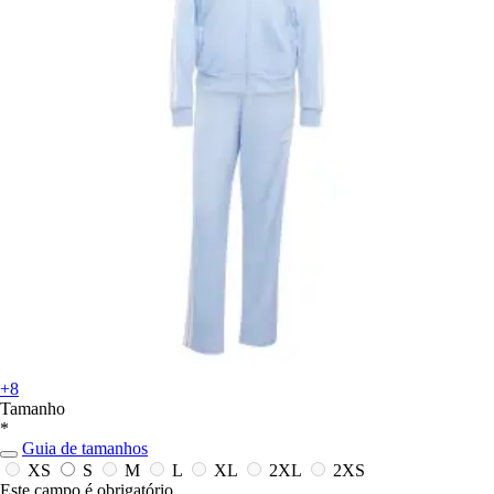
+8
Tamanho
*
Guia de tamanhos
XS
S
M
L
XL
2XL
2XS
Este campo é obrigatório