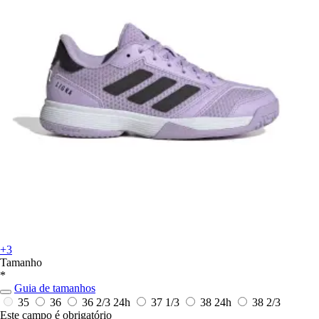
+3
Tamanho
*
Guia de tamanhos
35
36
36 2/3
24h
37 1/3
38
24h
38 2/3
Este campo é obrigatório