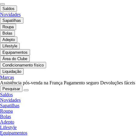
Saldos
Novidades
Sapatilhas
Roupa
Bolas
Adepto
Lifestyle
Equipamentos
Área do Clube
Condicionamento físico
Liquidação
Marcas
Assistência pós-venda na França
Pagamento seguro
Devoluções fáceis
Pesquisar
Saldos
Novidades
Sapatilhas
Roupa
Bolas
Adepto
Lifestyle
Equipamentos