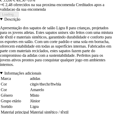
€ 55,00
€ 49,50
-10%
+€ 2,48
oferecidos na sua proxima encomenda
Creditados apos a
validacao da sua encomenda
Loading...
Descrição
Apresentação dos sapatos de salão Ligra 8 para crianças, projetados
para os jovens atletas. Estes sapatos unisex são feitos com uma mistura
de têxtil e materiais sintéticos, garantindo durabilidade e conforto para
os esportes em salão. Com um corte padrão e uma sola em borracha,
oferecem estabilidade em todas as superfícies internas. Fabricados em
parte com materiais reciclados, estes sapatos fazem parte do
compromisso da adidas com a sustentabilidade. Perfeitos para os
jovens ativos prontos para conquistar qualquer jogo em ambientes
internos.
Informações adicionais
Marca
adidas
Cor
citgiv/thechr/ftwbla
Cor
Amarelo
Género
Misto
Grupo etário
Júnior
Sortido
Ligra
Material principal
Material sintético / têxtil