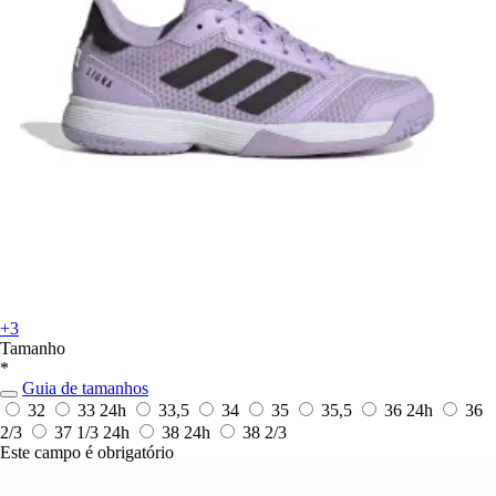
+3
Tamanho
*
Guia de tamanhos
32
33
24h
33,5
34
35
35,5
36
24h
36
2/3
37 1/3
24h
38
24h
38 2/3
Este campo é obrigatório