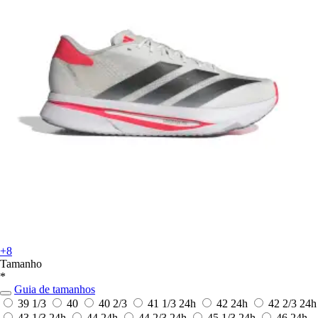
+8
Tamanho
*
Guia de tamanhos
39 1/3
40
40 2/3
41 1/3
24h
42
24h
42 2/3
24h
43 1/3
24h
44
24h
44 2/3
24h
45 1/3
24h
46
24h