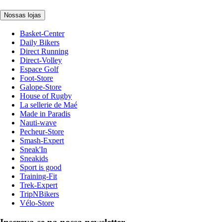
Nossas lojas
Basket-Center
Daily Bikers
Direct Running
Direct-Volley
Espace Golf
Foot-Store
Galope-Store
House of Rugby
La sellerie de Maé
Made in Paradis
Nauti-wave
Pecheur-Store
Smash-Expert
Sneak'In
Sneakids
Sport is good
Training-Fit
Trek-Expert
TripNBikers
Vélo-Store