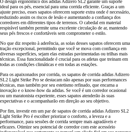
O design ergonômico dos adidas Adizero SL2 garante um suporte
ideal para os pés, essencial para uma corrida eficiente. Graças a um
ajuste preciso, esses sapatos oferecem suporte extra onde é necessário,
reduzindo assim os riscos de lesão e aumentando a confiança dos
corredores em diferentes tipos de terrenos. O cabedal em material
respirável também permite uma excelente circulação de ar, mantendo
seus pés frescos e confortáveis sem comprometer o estilo.
No que diz respeito à aderência, as solas desses sapatos oferecem uma
tração excepcional, permitindo que você se mova com confiança em
diversas superfícies, sejam elas estradas pavimentadas ou trilhas mais
técnicas. Essa funcionalidade é crucial para os atletas que treinam em
todas as condições climáticas e em todas as estações.
Para os apaixonados por corrida, os sapatos de corrida adidas Adizero
SL2 Light Strike Pro se destacam não apenas por suas performances
técnicas, mas também por seu estetismo refinado, que encarna a
inovação e o know-how da adidas. Se você é um corredor ocasional
ou um maratonista experiente, esses sapatos atenderão às suas
expectativas e o acompanharão em direção ao seu objetivo.
Por fim, investir em um par de sapatos de corrida adidas Adizero SL2
Light Strike Pro é escolher priorizar o conforto, a leveza e a
performance, para sessões de corrida sempre mais agradáveis e
eficazes. Otimize seu potencial de corredor com este acessório