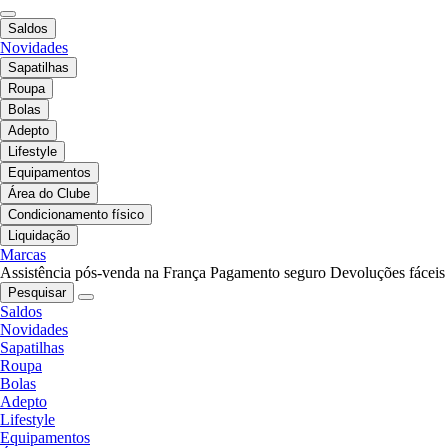
Saldos
Novidades
Sapatilhas
Roupa
Bolas
Adepto
Lifestyle
Equipamentos
Área do Clube
Condicionamento físico
Liquidação
Marcas
Assistência pós-venda na França
Pagamento seguro
Devoluções fáceis
Pesquisar
Saldos
Novidades
Sapatilhas
Roupa
Bolas
Adepto
Lifestyle
Equipamentos