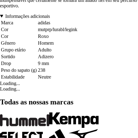
indispensável que certamente se tornará um aliado fiel em seu percurso
esportivo.
Informações adicionais
Marca
adidas
Cor
mutprp/lurabl/legink
Cor
Roxo
Género
Homem
Grupo etário
Adulto
Sortido
Adizero
Drop
9 mm
Peso do sapato (g)
238
Estabilidade
Neutre
Loading...
Loading...
Todas as nossas marcas