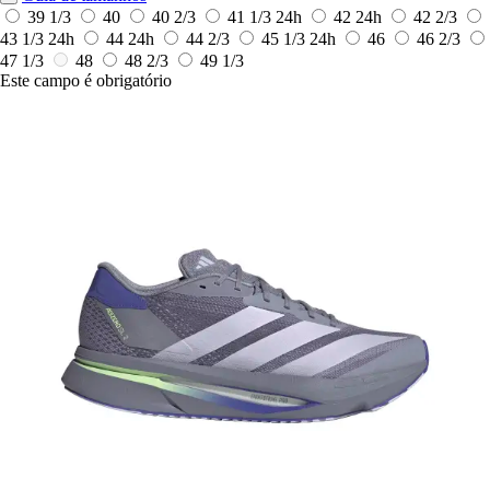
39 1/3
40
40 2/3
41 1/3
24h
42
24h
42 2/3
43 1/3
24h
44
24h
44 2/3
45 1/3
24h
46
46 2/3
47 1/3
48
48 2/3
49 1/3
Este campo é obrigatório