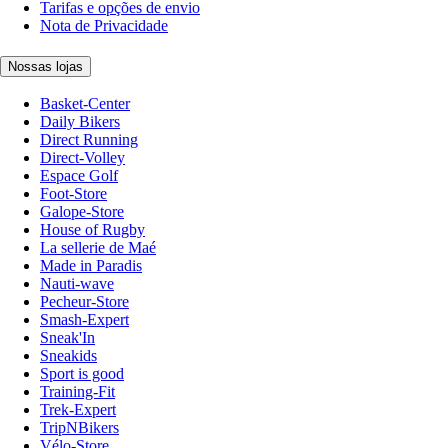
Tarifas e opções de envio
Nota de Privacidade
Nossas lojas
Basket-Center
Daily Bikers
Direct Running
Direct-Volley
Espace Golf
Foot-Store
Galope-Store
House of Rugby
La sellerie de Maé
Made in Paradis
Nauti-wave
Pecheur-Store
Smash-Expert
Sneak'In
Sneakids
Sport is good
Training-Fit
Trek-Expert
TripNBikers
Vélo-Store