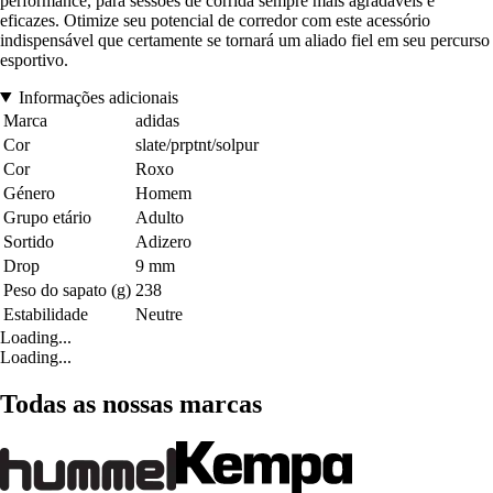
performance, para sessões de corrida sempre mais agradáveis e
eficazes. Otimize seu potencial de corredor com este acessório
indispensável que certamente se tornará um aliado fiel em seu percurso
esportivo.
Informações adicionais
Marca
adidas
Cor
slate/prptnt/solpur
Cor
Roxo
Género
Homem
Grupo etário
Adulto
Sortido
Adizero
Drop
9 mm
Peso do sapato (g)
238
Estabilidade
Neutre
Loading...
Loading...
Todas as nossas marcas