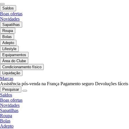
Saldos
Boas ofertas
Novidades
Sapatilhas
Roupa
Bolas
Adepto
Lifestyle
Equipamentos
Área do Clube
Condicionamento físico
Liquidação
Marcas
Assistência pós-venda na França
Pagamento seguro
Devoluções fáceis
Pesquisar
Saldos
Boas ofertas
Novidades
Sapatilhas
Roupa
Bolas
Adepto