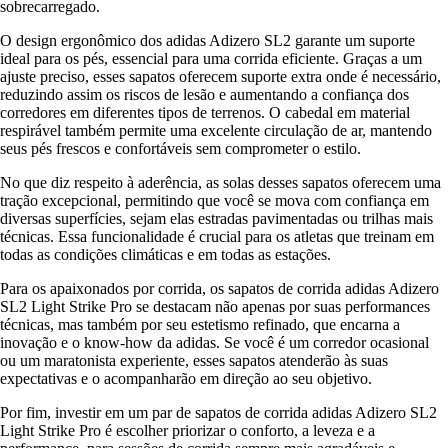
sobrecarregado.
O design ergonômico dos adidas Adizero SL2 garante um suporte
ideal para os pés, essencial para uma corrida eficiente. Graças a um
ajuste preciso, esses sapatos oferecem suporte extra onde é necessário,
reduzindo assim os riscos de lesão e aumentando a confiança dos
corredores em diferentes tipos de terrenos. O cabedal em material
respirável também permite uma excelente circulação de ar, mantendo
seus pés frescos e confortáveis sem comprometer o estilo.
No que diz respeito à aderência, as solas desses sapatos oferecem uma
tração excepcional, permitindo que você se mova com confiança em
diversas superfícies, sejam elas estradas pavimentadas ou trilhas mais
técnicas. Essa funcionalidade é crucial para os atletas que treinam em
todas as condições climáticas e em todas as estações.
Para os apaixonados por corrida, os sapatos de corrida adidas Adizero
SL2 Light Strike Pro se destacam não apenas por suas performances
técnicas, mas também por seu estetismo refinado, que encarna a
inovação e o know-how da adidas. Se você é um corredor ocasional
ou um maratonista experiente, esses sapatos atenderão às suas
expectativas e o acompanharão em direção ao seu objetivo.
Por fim, investir em um par de sapatos de corrida adidas Adizero SL2
Light Strike Pro é escolher priorizar o conforto, a leveza e a