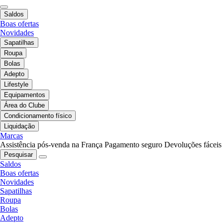
Saldos
Boas ofertas
Novidades
Sapatilhas
Roupa
Bolas
Adepto
Lifestyle
Equipamentos
Área do Clube
Condicionamento físico
Liquidação
Marcas
Assistência pós-venda na França
Pagamento seguro
Devoluções fáceis
Pesquisar
Saldos
Boas ofertas
Novidades
Sapatilhas
Roupa
Bolas
Adepto