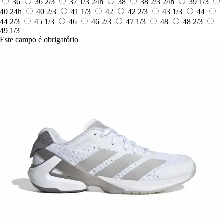
36
36 2/3
37 1/3
24h
38
38 2/3
24h
39 1/3
40
24h
40 2/3
41 1/3
42
42 2/3
43 1/3
44
44 2/3
45 1/3
46
46 2/3
47 1/3
48
48 2/3
49 1/3
Este campo é obrigatório