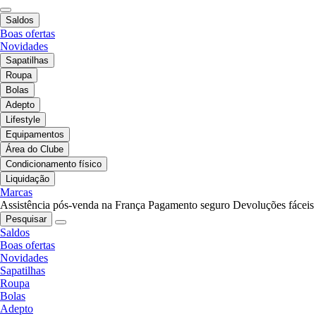
Saldos
Boas ofertas
Novidades
Sapatilhas
Roupa
Bolas
Adepto
Lifestyle
Equipamentos
Área do Clube
Condicionamento físico
Liquidação
Marcas
Assistência pós-venda na França
Pagamento seguro
Devoluções fáceis
Pesquisar
Saldos
Boas ofertas
Novidades
Sapatilhas
Roupa
Bolas
Adepto