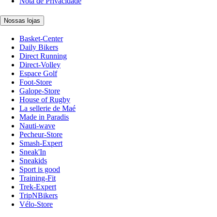
Nota de Privacidade
Nossas lojas
Basket-Center
Daily Bikers
Direct Running
Direct-Volley
Espace Golf
Foot-Store
Galope-Store
House of Rugby
La sellerie de Maé
Made in Paradis
Nauti-wave
Pecheur-Store
Smash-Expert
Sneak'In
Sneakids
Sport is good
Training-Fit
Trek-Expert
TripNBikers
Vélo-Store