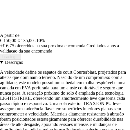
A partir de
€ 150,00
€ 135,00
-10%
+€ 6,75
oferecidos na sua proxima encomenda
Creditados apos a
validacao da sua encomenda
Loading...
Descrição
A velocidade define os sapatos de court Courterblast, projetados para
atletas que dominam o terreno. Nascido de um compromisso com a
agilidade, este modelo possui um cabedal em malha respirável e uma
camada em EVA perfurada para um ajuste confortável e seguro que
nunca pesa. A sensação próximo do solo é ampliada pela tecnologia
LIGHTSTRIKE, oferecendo um amortecimento leve que torna cada
passo rápido e responsivo. Uma sola exterior TRAXION PU leve
assegura uma aderência fiável em superfícies interiores planas sem
comprometer a velocidade. Materiais altamente resistentes à abrasão
foram posicionados estrategicamente para oferecer durabilidade nas
áreas de alto desgaste, apoiando sessões intensas e mudanças de
direção rápidas. adidas reúne inovação técnica e design pensado nos