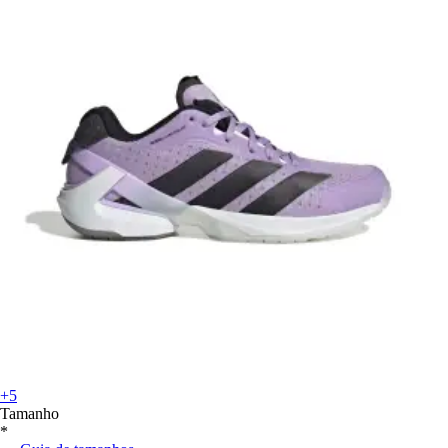
+5
Tamanho
*