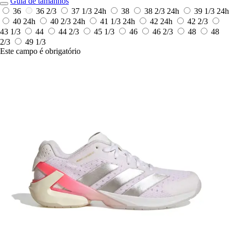
Guia de tamanhos
36
36 2/3
37 1/3
24h
38
38 2/3
24h
39 1/3
24h
40
24h
40 2/3
24h
41 1/3
24h
42
24h
42 2/3
43 1/3
44
44 2/3
45 1/3
46
46 2/3
48
48
2/3
49 1/3
Este campo é obrigatório