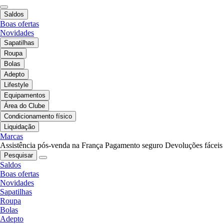
Saldos
Boas ofertas
Novidades
Sapatilhas
Roupa
Bolas
Adepto
Lifestyle
Equipamentos
Área do Clube
Condicionamento físico
Liquidação
Marcas
Assistência pós-venda na França
Pagamento seguro
Devoluções fáceis
Pesquisar
Saldos
Boas ofertas
Novidades
Sapatilhas
Roupa
Bolas
Adepto