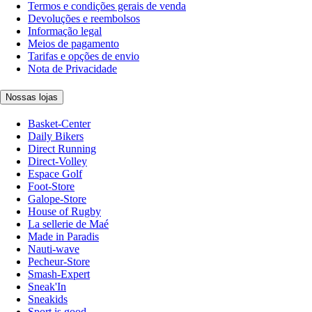
Termos e condições gerais de venda
Devoluções e reembolsos
Informação legal
Meios de pagamento
Tarifas e opções de envio
Nota de Privacidade
Nossas lojas
Basket-Center
Daily Bikers
Direct Running
Direct-Volley
Espace Golf
Foot-Store
Galope-Store
House of Rugby
La sellerie de Maé
Made in Paradis
Nauti-wave
Pecheur-Store
Smash-Expert
Sneak'In
Sneakids
Sport is good