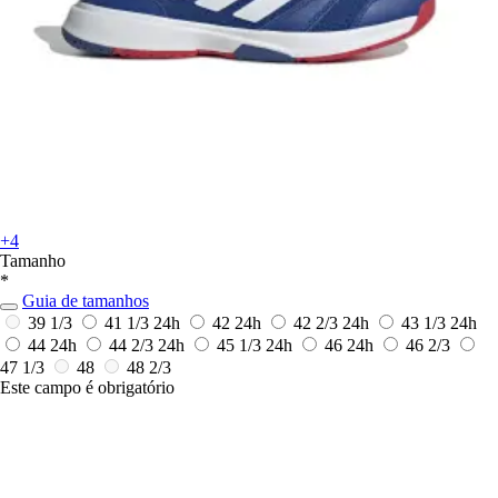
+4
Tamanho
*
Guia de tamanhos
39 1/3
41 1/3
24h
42
24h
42 2/3
24h
43 1/3
24h
44
24h
44 2/3
24h
45 1/3
24h
46
24h
46 2/3
47 1/3
48
48 2/3
Este campo é obrigatório