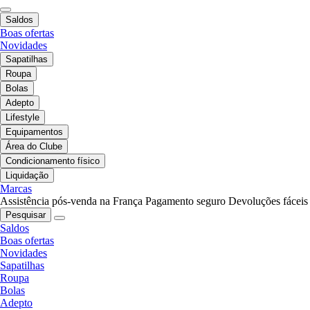
Saldos
Boas ofertas
Novidades
Sapatilhas
Roupa
Bolas
Adepto
Lifestyle
Equipamentos
Área do Clube
Condicionamento físico
Liquidação
Marcas
Assistência pós-venda na França
Pagamento seguro
Devoluções fáceis
Pesquisar
Saldos
Boas ofertas
Novidades
Sapatilhas
Roupa
Bolas
Adepto