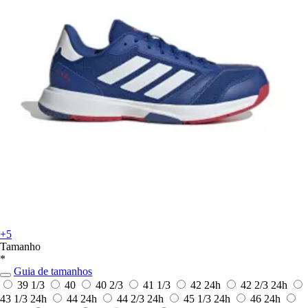
+5
Tamanho
*
Guia de tamanhos
39 1/3
40
40 2/3
41 1/3
42
24h
42 2/3
24h
43 1/3
24h
44
24h
44 2/3
24h
45 1/3
24h
46
24h