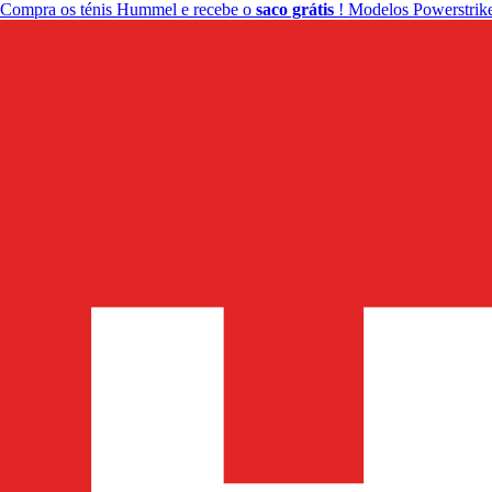
Compra os ténis Hummel e recebe o
saco grátis
! Modelos Powerstrike