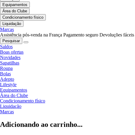
Equipamentos
Área do Clube
Condicionamento físico
Liquidação
Marcas
Assistência pós-venda na França
Pagamento seguro
Devoluções fáceis
Pesquisar
Saldos
Boas ofertas
Novidades
Sapatilhas
Roupa
Bolas
Adepto
Lifestyle
Equipamentos
Área do Clube
Condicionamento físico
Liquidação
Marcas
Adicionando ao carrinho...