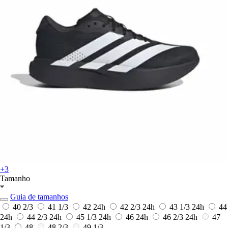
+3
Tamanho
*
Guia de tamanhos
40 2/3
41 1/3
42
24h
42 2/3
24h
43 1/3
24h
44
24h
44 2/3
24h
45 1/3
24h
46
24h
46 2/3
24h
47
1/3
48
48 2/3
49 1/3