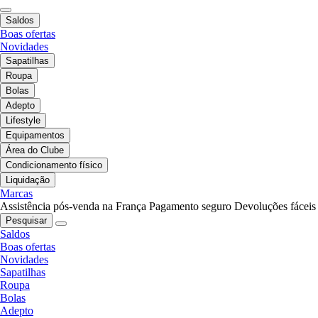
Saldos
Boas ofertas
Novidades
Sapatilhas
Roupa
Bolas
Adepto
Lifestyle
Equipamentos
Área do Clube
Condicionamento físico
Liquidação
Marcas
Assistência pós-venda na França
Pagamento seguro
Devoluções fáceis
Pesquisar
Saldos
Boas ofertas
Novidades
Sapatilhas
Roupa
Bolas
Adepto