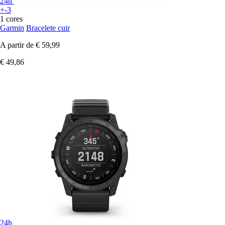
24h
+-3
1 cores
Garmin
Bracelete cuir
A partir de
€ 59,99
€ 49,86
24h