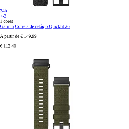
24h
+-3
1 cores
Garmin
Correia de relógio Quickfit 26
A partir de
€ 149,99
€ 112,40