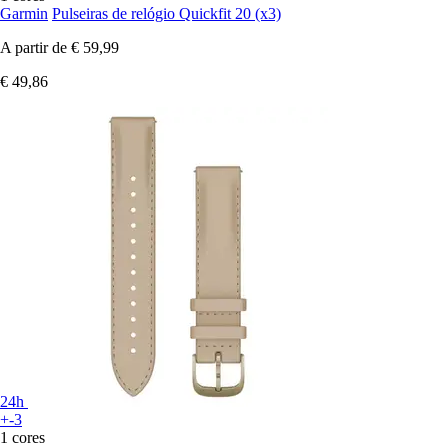
Garmin
Pulseiras de relógio Quickfit 20 (x3)
A partir de
€ 59,99
€ 49,86
24h
+-3
1 cores