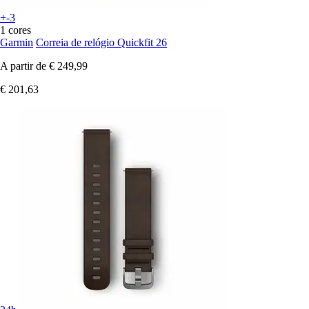
+-3
1 cores
Garmin
Correia de relógio Quickfit 26
A partir de
€ 249,99
€ 201,63