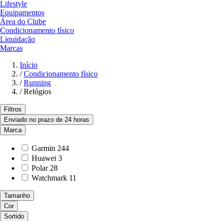
Lifestyle
Equipamentos
Área do Clube
Condicionamento físico
Liquidação
Marcas
Início
/
Condicionamento físico
/
Running
/
Relógios
Filtros
Enviado no prazo de 24 horas
Marca
Garmin
244
Huawei
3
Polar
28
Watchmark
11
Tamanho
Cor
Sortido