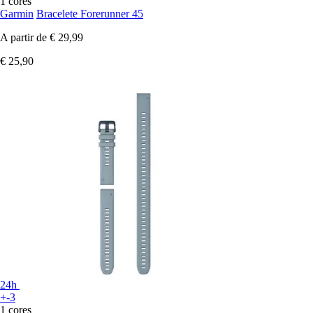
1 cores
Garmin
Bracelete Forerunner 45
A partir de
€ 29,99
€ 25,90
24h
+-3
1 cores