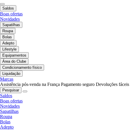
Saldos
Boas ofertas
Novidades
Sapatilhas
Roupa
Bolas
Adepto
Lifestyle
Equipamentos
Área do Clube
Condicionamento físico
Liquidação
Marcas
Assistência pós-venda na França
Pagamento seguro
Devoluções fáceis
Pesquisar
Saldos
Boas ofertas
Novidades
Sapatilhas
Roupa
Bolas
Adepto