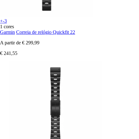
+-3
1 cores
Garmin
Correia de relógio Quickfit 22
A partir de
€ 299,99
€ 241,55