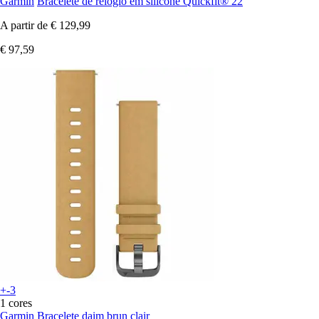
Garmin
Bracelete de relógio em silicone Quickfit® 22
A partir de
€ 129,99
€ 97,59
+-3
1 cores
Garmin
Bracelete daim brun clair