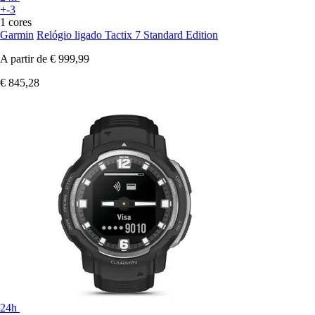
+-3
1 cores
Garmin
Relógio ligado Tactix 7 Standard Edition
A partir de
€ 999,99
€ 845,28
24h