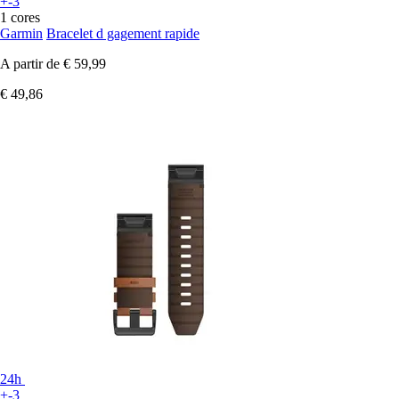
+-3
1 cores
Garmin
Bracelet d gagement rapide
A partir de
€ 59,99
€ 49,86
24h
+-3