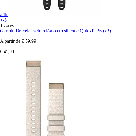
24h
+-3
1 cores
Garmin
Braceletes de relógio em silicone Quickfit 26 (x3)
A partir de
€ 59,99
€ 45,71