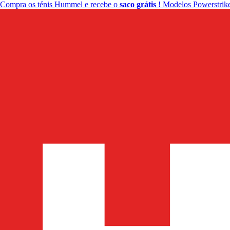
Compra os ténis Hummel e recebe o
saco grátis
! Modelos Powerstrike