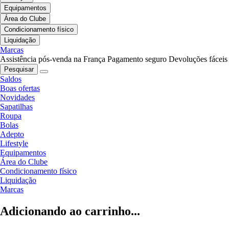
Equipamentos
Área do Clube
Condicionamento físico
Liquidação
Marcas
Assistência pós-venda na França
Pagamento seguro
Devoluções fáceis
Pesquisar
Saldos
Boas ofertas
Novidades
Sapatilhas
Roupa
Bolas
Adepto
Lifestyle
Equipamentos
Área do Clube
Condicionamento físico
Liquidação
Marcas
Adicionando ao carrinho...