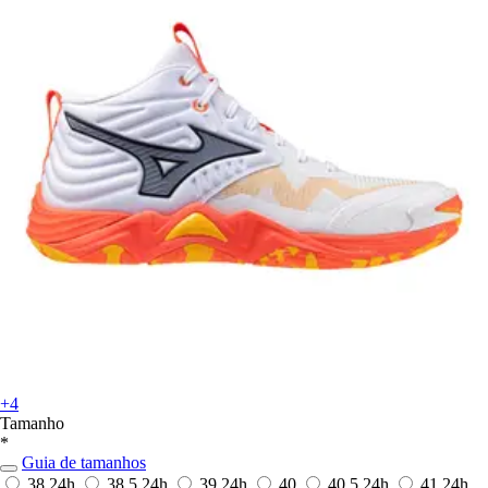
+4
Tamanho
*
Guia de tamanhos
38
24h
38,5
24h
39
24h
40
40,5
24h
41
24h