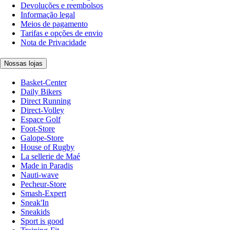
Devoluções e reembolsos
Informação legal
Meios de pagamento
Tarifas e opções de envio
Nota de Privacidade
Nossas lojas
Basket-Center
Daily Bikers
Direct Running
Direct-Volley
Espace Golf
Foot-Store
Galope-Store
House of Rugby
La sellerie de Maé
Made in Paradis
Nauti-wave
Pecheur-Store
Smash-Expert
Sneak'In
Sneakids
Sport is good