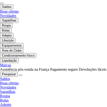
Saldos
Boas ofertas
Novidades
Sapatilhas
Roupa
Bolas
Adepto
Lifestyle
Equipamentos
Área do Clube
Condicionamento físico
Liquidação
Marcas
Assistência pós-venda na França
Pagamento seguro
Devoluções fáceis
Pesquisar
Saldos
Boas ofertas
Novidades
Sapatilhas
Roupa
Bolas
Adepto