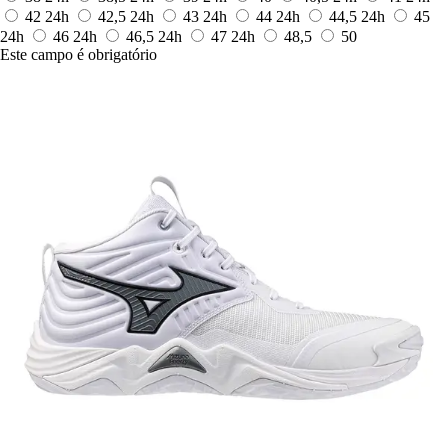
42
24h
42,5
24h
43
24h
44
24h
44,5
24h
45
24h
46
24h
46,5
24h
47
24h
48,5
50
Este campo é obrigatório