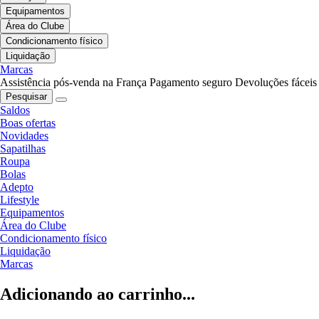
Equipamentos
Área do Clube
Condicionamento físico
Liquidação
Marcas
Assistência pós-venda na França
Pagamento seguro
Devoluções fáceis
Pesquisar
Saldos
Boas ofertas
Novidades
Sapatilhas
Roupa
Bolas
Adepto
Lifestyle
Equipamentos
Área do Clube
Condicionamento físico
Liquidação
Marcas
Adicionando ao carrinho...