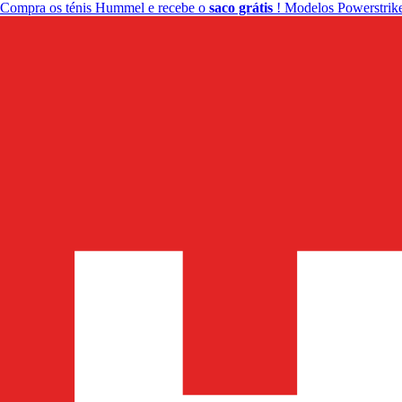
Compra os ténis Hummel e recebe o
saco grátis
! Modelos Powerstrike