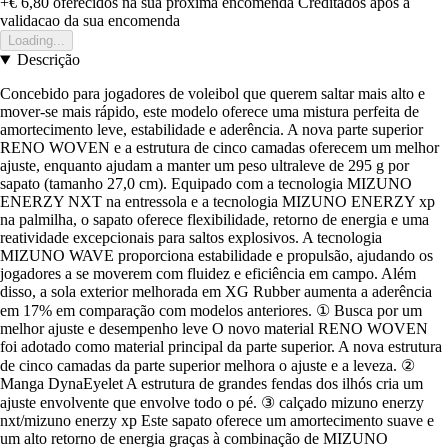
+€ 6,80
oferecidos na sua proxima encomenda
Creditados apos a
validacao da sua encomenda
Loading...
Descrição
Concebido para jogadores de voleibol que querem saltar mais alto e
mover-se mais rápido, este modelo oferece uma mistura perfeita de
amortecimento leve, estabilidade e aderência. A nova parte superior
RENO WOVEN e a estrutura de cinco camadas oferecem um melhor
ajuste, enquanto ajudam a manter um peso ultraleve de 295 g por
sapato (tamanho 27,0 cm). Equipado com a tecnologia MIZUNO
ENERZY NXT na entressola e a tecnologia MIZUNO ENERZY xp
na palmilha, o sapato oferece flexibilidade, retorno de energia e uma
reatividade excepcionais para saltos explosivos. A tecnologia
MIZUNO WAVE proporciona estabilidade e propulsão, ajudando os
jogadores a se moverem com fluidez e eficiência em campo. Além
disso, a sola exterior melhorada em XG Rubber aumenta a aderência
em 17% em comparação com modelos anteriores. ① Busca por um
melhor ajuste e desempenho leve O novo material RENO WOVEN
foi adotado como material principal da parte superior. A nova estrutura
de cinco camadas da parte superior melhora o ajuste e a leveza. ②
Manga DynaEyelet A estrutura de grandes fendas dos ilhós cria um
ajuste envolvente que envolve todo o pé. ③ calçado mizuno enerzy
nxt/mizuno enerzy xp Este sapato oferece um amortecimento suave e
um alto retorno de energia graças à combinação de MIZUNO