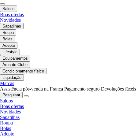
Saldos
Boas ofertas
Novidades
Sapatilhas
Roupa
Bolas
Adepto
Lifestyle
Equipamentos
Área do Clube
Condicionamento físico
Liquidação
Marcas
Assistência pós-venda na França
Pagamento seguro
Devoluções fáceis
Pesquisar
Saldos
Boas ofertas
Novidades
Sapatilhas
Roupa
Bolas
Adepto