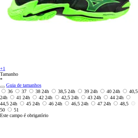
+1
Tamanho
*
Guia de tamanhos
36
37
38
24h
38,5
24h
39
24h
40
24h
40,5
24h
41
24h
42
24h
42,5
24h
43
24h
44
24h
44,5
24h
45
24h
46
24h
46,5
24h
47
24h
48,5
50
51
Este campo é obrigatório