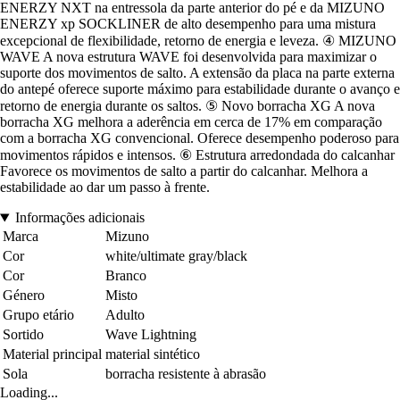
ENERZY NXT na entressola da parte anterior do pé e da MIZUNO
ENERZY xp SOCKLINER de alto desempenho para uma mistura
excepcional de flexibilidade, retorno de energia e leveza. ④ MIZUNO
WAVE A nova estrutura WAVE foi desenvolvida para maximizar o
suporte dos movimentos de salto. A extensão da placa na parte externa
do antepé oferece suporte máximo para estabilidade durante o avanço e
retorno de energia durante os saltos. ⑤ Novo borracha XG A nova
borracha XG melhora a aderência em cerca de 17% em comparação
com a borracha XG convencional. Oferece desempenho poderoso para
movimentos rápidos e intensos. ⑥ Estrutura arredondada do calcanhar
Favorece os movimentos de salto a partir do calcanhar. Melhora a
estabilidade ao dar um passo à frente.
Informações adicionais
Marca
Mizuno
Cor
white/ultimate gray/black
Cor
Branco
Género
Misto
Grupo etário
Adulto
Sortido
Wave Lightning
Material principal
material sintético
Sola
borracha resistente à abrasão
Loading...