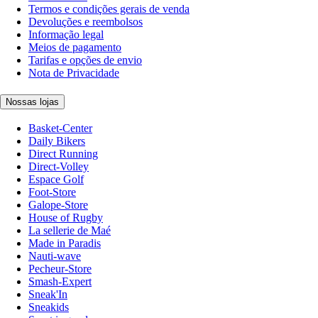
Termos e condições gerais de venda
Devoluções e reembolsos
Informação legal
Meios de pagamento
Tarifas e opções de envio
Nota de Privacidade
Nossas lojas
Basket-Center
Daily Bikers
Direct Running
Direct-Volley
Espace Golf
Foot-Store
Galope-Store
House of Rugby
La sellerie de Maé
Made in Paradis
Nauti-wave
Pecheur-Store
Smash-Expert
Sneak'In
Sneakids