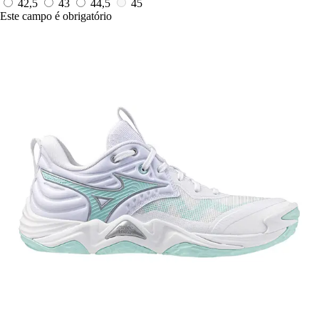
42,5
43
44,5
45
Este campo é obrigatório