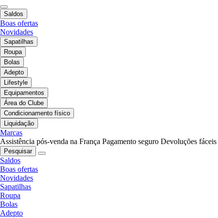
Saldos
Boas ofertas
Novidades
Sapatilhas
Roupa
Bolas
Adepto
Lifestyle
Equipamentos
Área do Clube
Condicionamento físico
Liquidação
Marcas
Assistência pós-venda na França
Pagamento seguro
Devoluções fáceis
Pesquisar
Saldos
Boas ofertas
Novidades
Sapatilhas
Roupa
Bolas
Adepto