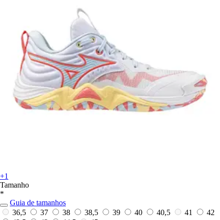
+1
Tamanho
*
Guia de tamanhos
36,5
37
38
38,5
39
40
40,5
41
42