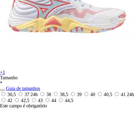
+1
Tamanho
*
Guia de tamanhos
36,5
37
24h
38
38,5
39
40
40,5
41
24h
42
42,5
43
44
44,5
Este campo é obrigatório