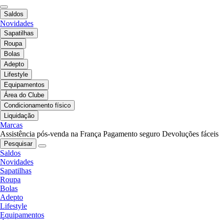
Saldos
Novidades
Sapatilhas
Roupa
Bolas
Adepto
Lifestyle
Equipamentos
Área do Clube
Condicionamento físico
Liquidação
Marcas
Assistência pós-venda na França
Pagamento seguro
Devoluções fáceis
Pesquisar
Saldos
Novidades
Sapatilhas
Roupa
Bolas
Adepto
Lifestyle
Equipamentos