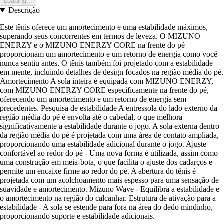
Loading...
Descrição
Este tênis oferece um amortecimento e uma estabilidade máximos,
superando seus concorrentes em termos de leveza. O MIZUNO
ENERZY e o MIZUNO ENERZY CORE na frente do pé
proporcionam um amortecimento e um retorno de energia como você
nunca sentiu antes. O tênis também foi projetado com a estabilidade
em mente, incluindo detalhes de design focados na região média do pé.
Amortecimento A sola inteira é equipada com MIZUNO ENERZY,
com MIZUNO ENERZY CORE especificamente na frente do pé,
oferecendo um amortecimento e um retorno de energia sem
precedentes. Pesquisa de estabilidade A entressola do lado externo da
região média do pé é envolta até o cabedal, o que melhora
significativamente a estabilidade durante o jogo. A sola externa dentro
da região média do pé é projetada com uma área de contato ampliada,
proporcionando uma estabilidade adicional durante o jogo. Ajuste
confortável ao redor do pé - Uma nova forma é utilizada, assim como
uma construção em meia-bota, o que facilita o ajuste dos cadarços e
permite um encaixe firme ao redor do pé. A abertura do tênis é
projetada com um acolchoamento mais espesso para uma sensação de
suavidade e amortecimento. Mizuno Wave - Equilibra a estabilidade e
o amortecimento na região do calcanhar. Estrutura de ativação para a
estabilidade - A sola se estende para fora na área do dedo mindinho,
proporcionando suporte e estabilidade adicionais.