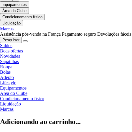
Equipamentos
Área do Clube
Condicionamento físico
Liquidação
Marcas
Assistência pós-venda na França
Pagamento seguro
Devoluções fáceis
Pesquisar
Saldos
Boas ofertas
Novidades
Sapatilhas
Roupa
Bolas
Adepto
Lifestyle
Equipamentos
Área do Clube
Condicionamento físico
Liquidação
Marcas
Adicionando ao carrinho...