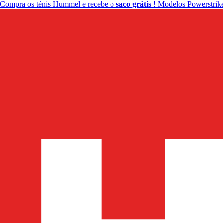
Compra os ténis Hummel e recebe o
saco grátis
! Modelos Powerstrike