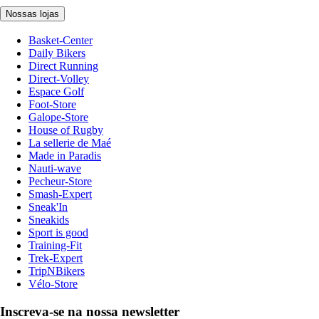
Nossas lojas
Basket-Center
Daily Bikers
Direct Running
Direct-Volley
Espace Golf
Foot-Store
Galope-Store
House of Rugby
La sellerie de Maé
Made in Paradis
Nauti-wave
Pecheur-Store
Smash-Expert
Sneak'In
Sneakids
Sport is good
Training-Fit
Trek-Expert
TripNBikers
Vélo-Store
Inscreva-se na nossa newsletter