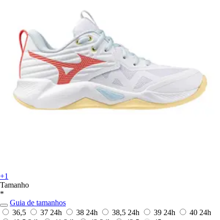
+1
Tamanho
*
Guia de tamanhos
36,5
37
24h
38
24h
38,5
24h
39
24h
40
24h