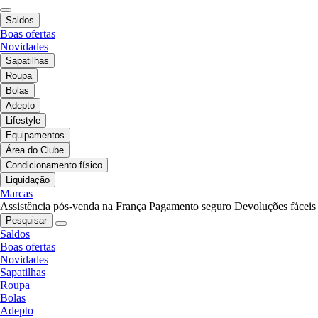
Saldos
Boas ofertas
Novidades
Sapatilhas
Roupa
Bolas
Adepto
Lifestyle
Equipamentos
Área do Clube
Condicionamento físico
Liquidação
Marcas
Assistência pós-venda na França
Pagamento seguro
Devoluções fáceis
Pesquisar
Saldos
Boas ofertas
Novidades
Sapatilhas
Roupa
Bolas
Adepto