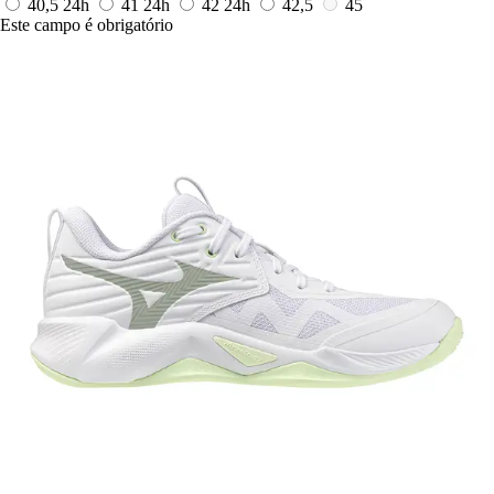
40,5
24h
41
24h
42
24h
42,5
45
Este campo é obrigatório