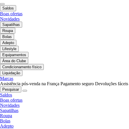
Saldos
Boas ofertas
Novidades
Sapatilhas
Roupa
Bolas
Adepto
Lifestyle
Equipamentos
Área do Clube
Condicionamento físico
Liquidação
Marcas
Assistência pós-venda na França
Pagamento seguro
Devoluções fáceis
Pesquisar
Saldos
Boas ofertas
Novidades
Sapatilhas
Roupa
Bolas
Adepto