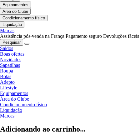
Equipamentos
Área do Clube
Condicionamento físico
Liquidação
Marcas
Assistência pós-venda na França
Pagamento seguro
Devoluções fáceis
Pesquisar
Saldos
Boas ofertas
Novidades
Sapatilhas
Roupa
Bolas
Adepto
Lifestyle
Equipamentos
Área do Clube
Condicionamento físico
Liquidação
Marcas
Adicionando ao carrinho...