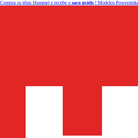
Compra os ténis Hummel e recebe o
saco grátis
! Modelos Powerstrike