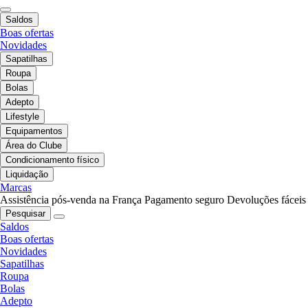
Saldos
Boas ofertas
Novidades
Sapatilhas
Roupa
Bolas
Adepto
Lifestyle
Equipamentos
Área do Clube
Condicionamento físico
Liquidação
Marcas
Assistência pós-venda na França
Pagamento seguro
Devoluções fáceis
Pesquisar
Saldos
Boas ofertas
Novidades
Sapatilhas
Roupa
Bolas
Adepto