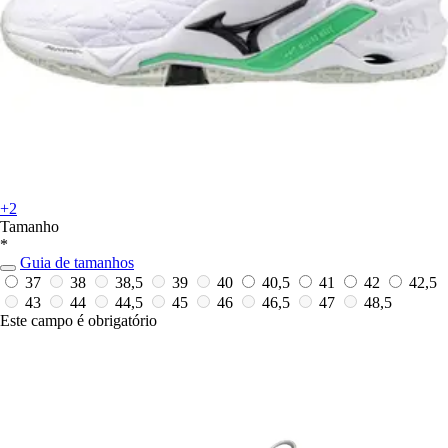
+2
Tamanho
*
Guia de tamanhos
37
38
38,5
39
40
40,5
41
42
42,5
43
44
44,5
45
46
46,5
47
48,5
Este campo é obrigatório