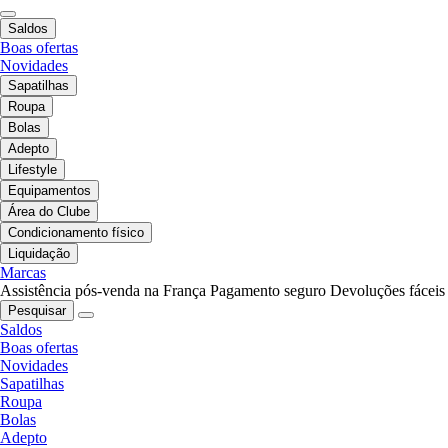
Saldos
Boas ofertas
Novidades
Sapatilhas
Roupa
Bolas
Adepto
Lifestyle
Equipamentos
Área do Clube
Condicionamento físico
Liquidação
Marcas
Assistência pós-venda na França
Pagamento seguro
Devoluções fáceis
Pesquisar
Saldos
Boas ofertas
Novidades
Sapatilhas
Roupa
Bolas
Adepto