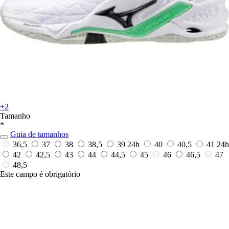
+2
Tamanho
*
Guia de tamanhos
36,5
37
38
38,5
39
24h
40
40,5
41
24h
42
42,5
43
44
44,5
45
46
46,5
47
48,5
Este campo é obrigatório