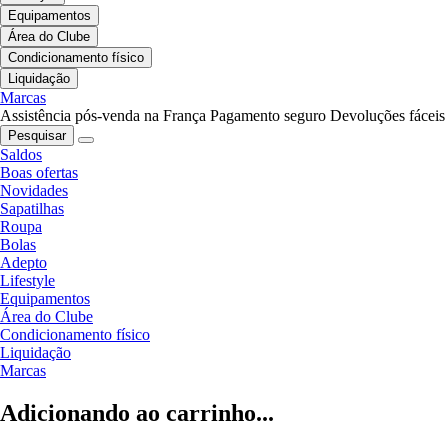
Equipamentos
Área do Clube
Condicionamento físico
Liquidação
Marcas
Assistência pós-venda na França
Pagamento seguro
Devoluções fáceis
Pesquisar
Saldos
Boas ofertas
Novidades
Sapatilhas
Roupa
Bolas
Adepto
Lifestyle
Equipamentos
Área do Clube
Condicionamento físico
Liquidação
Marcas
Adicionando ao carrinho...