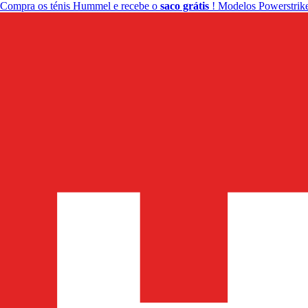
Compra os ténis Hummel e recebe o
saco grátis
! Modelos Powerstrike