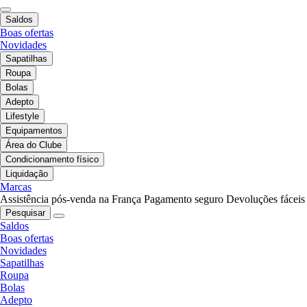
Saldos
Boas ofertas
Novidades
Sapatilhas
Roupa
Bolas
Adepto
Lifestyle
Equipamentos
Área do Clube
Condicionamento físico
Liquidação
Marcas
Assistência pós-venda na França
Pagamento seguro
Devoluções fáceis
Pesquisar
Saldos
Boas ofertas
Novidades
Sapatilhas
Roupa
Bolas
Adepto