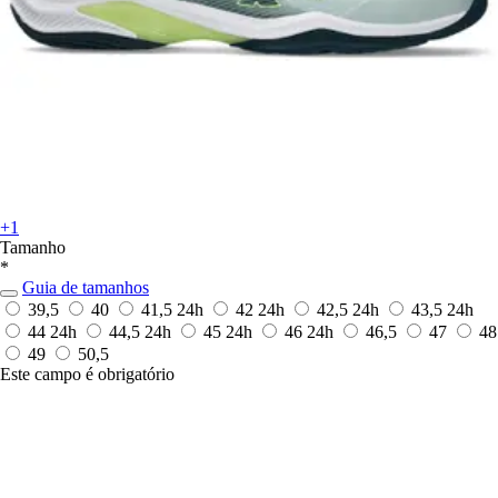
+1
Tamanho
*
Guia de tamanhos
39,5
40
41,5
24h
42
24h
42,5
24h
43,5
24h
44
24h
44,5
24h
45
24h
46
24h
46,5
47
48
49
50,5
Este campo é obrigatório