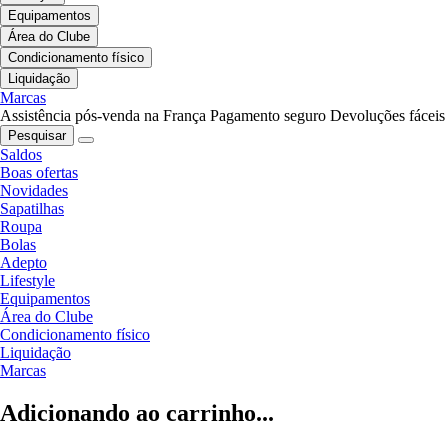
Equipamentos
Área do Clube
Condicionamento físico
Liquidação
Marcas
Assistência pós-venda na França
Pagamento seguro
Devoluções fáceis
Pesquisar
Saldos
Boas ofertas
Novidades
Sapatilhas
Roupa
Bolas
Adepto
Lifestyle
Equipamentos
Área do Clube
Condicionamento físico
Liquidação
Marcas
Adicionando ao carrinho...