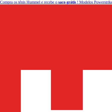
Compra os ténis Hummel e recebe o
saco grátis
! Modelos Powerstrike