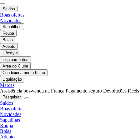
Saldos
Boas ofertas
Novidades
Sapatilhas
Roupa
Bolas
Adepto
Lifestyle
Equipamentos
Área do Clube
Condicionamento físico
Liquidação
Marcas
Assistência pós-venda na França
Pagamento seguro
Devoluções fáceis
Pesquisar
Saldos
Boas ofertas
Novidades
Sapatilhas
Roupa
Bolas
Adepto