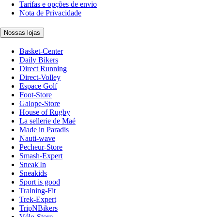
Tarifas e opções de envio
Nota de Privacidade
Nossas lojas
Basket-Center
Daily Bikers
Direct Running
Direct-Volley
Espace Golf
Foot-Store
Galope-Store
House of Rugby
La sellerie de Maé
Made in Paradis
Nauti-wave
Pecheur-Store
Smash-Expert
Sneak'In
Sneakids
Sport is good
Training-Fit
Trek-Expert
TripNBikers
Vélo-Store