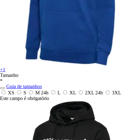
+1
Tamanho
*
Guia de tamanhos
XS
S
M
24h
L
XL
2XL
24h
3XL
Este campo é obrigatório