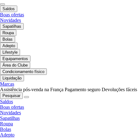
Saldos
Boas ofertas
Novidades
Sapatilhas
Roupa
Bolas
Adepto
Lifestyle
Equipamentos
Área do Clube
Condicionamento físico
Liquidação
Marcas
Assistência pós-venda na França
Pagamento seguro
Devoluções fáceis
Pesquisar
Saldos
Boas ofertas
Novidades
Sapatilhas
Roupa
Bolas
Adepto