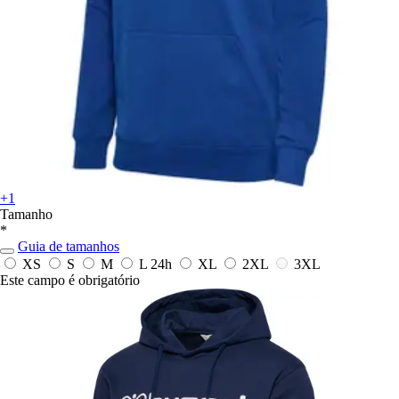
+1
Tamanho
*
Guia de tamanhos
XS
S
M
L
24h
XL
2XL
3XL
Este campo é obrigatório