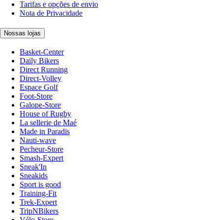
Tarifas e opções de envio
Nota de Privacidade
Nossas lojas
Basket-Center
Daily Bikers
Direct Running
Direct-Volley
Espace Golf
Foot-Store
Galope-Store
House of Rugby
La sellerie de Maé
Made in Paradis
Nauti-wave
Pecheur-Store
Smash-Expert
Sneak'In
Sneakids
Sport is good
Training-Fit
Trek-Expert
TripNBikers
Vélo-Store