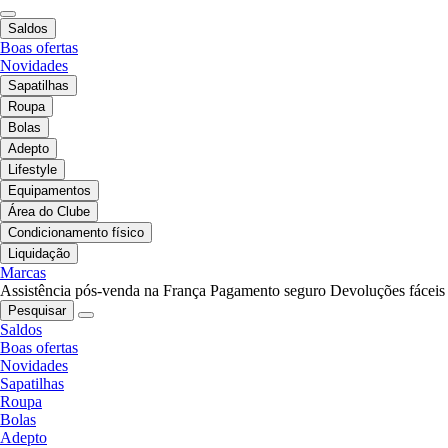
Saldos
Boas ofertas
Novidades
Sapatilhas
Roupa
Bolas
Adepto
Lifestyle
Equipamentos
Área do Clube
Condicionamento físico
Liquidação
Marcas
Assistência pós-venda na França
Pagamento seguro
Devoluções fáceis
Pesquisar
Saldos
Boas ofertas
Novidades
Sapatilhas
Roupa
Bolas
Adepto