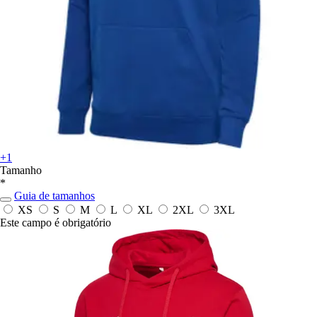
+1
Tamanho
*
Guia de tamanhos
XS
S
M
L
XL
2XL
3XL
Este campo é obrigatório