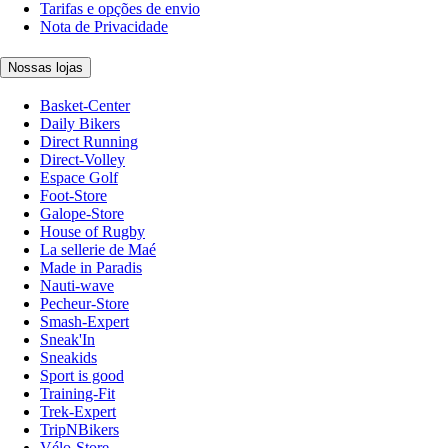
Tarifas e opções de envio
Nota de Privacidade
Nossas lojas
Basket-Center
Daily Bikers
Direct Running
Direct-Volley
Espace Golf
Foot-Store
Galope-Store
House of Rugby
La sellerie de Maé
Made in Paradis
Nauti-wave
Pecheur-Store
Smash-Expert
Sneak'In
Sneakids
Sport is good
Training-Fit
Trek-Expert
TripNBikers
Vélo-Store