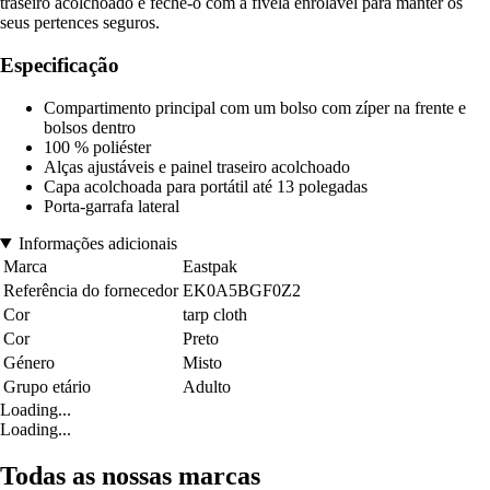
traseiro acolchoado e feche-o com a fivela enrolável para manter os
seus pertences seguros.
Especificação
Compartimento principal com um bolso com zíper na frente e
bolsos dentro
100 % poliéster
Alças ajustáveis e painel traseiro acolchoado
Capa acolchoada para portátil até 13 polegadas
Porta-garrafa lateral
Informações adicionais
Marca
Eastpak
Referência do fornecedor
EK0A5BGF0Z2
Cor
tarp cloth
Cor
Preto
Género
Misto
Grupo etário
Adulto
Loading...
Loading...
Todas as nossas marcas