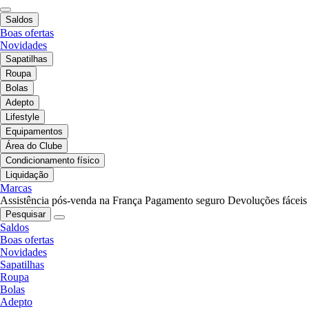
Saldos
Boas ofertas
Novidades
Sapatilhas
Roupa
Bolas
Adepto
Lifestyle
Equipamentos
Área do Clube
Condicionamento físico
Liquidação
Marcas
Assistência pós-venda na França
Pagamento seguro
Devoluções fáceis
Pesquisar
Saldos
Boas ofertas
Novidades
Sapatilhas
Roupa
Bolas
Adepto