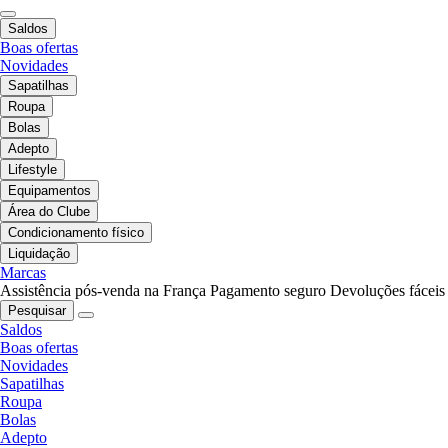
Saldos
Boas ofertas
Novidades
Sapatilhas
Roupa
Bolas
Adepto
Lifestyle
Equipamentos
Área do Clube
Condicionamento físico
Liquidação
Marcas
Assistência pós-venda na França
Pagamento seguro
Devoluções fáceis
Pesquisar
Saldos
Boas ofertas
Novidades
Sapatilhas
Roupa
Bolas
Adepto