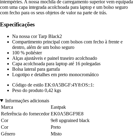
intempéries. A nossa mochila de carregamento superior vem equipada
com uma capa integrada acolchoada para laptop e um bolso seguro
com fecho para os seus objetos de valor na parte de trás.
Especificações
Na nossa cor Tarp Black2
Compartimento principal com bolsos com fecho à frente e
dentro, além de um bolso seguro
100 % poliéster
Alças ajustáveis e painel traseiro acolchoado
Capa acolchoada para laptop até 16 polegadas
Bolsa lateral para garrafa
Logotipo e detalhes em preto monocromático
Código de estilo EK:0A5BGF:4Y8:OS::1:
Peso do produto 0,42 kgs
Informações adicionais
Marca
Eastpak
Referência do fornecedor
EK0A5BGF9E8
Cor
9e8 upgrained black
Cor
Preto
Género
Misto