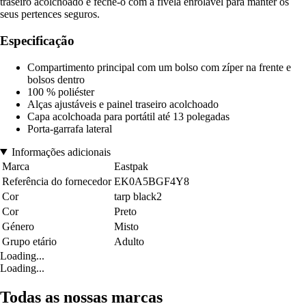
traseiro acolchoado e feche-o com a fivela enrolável para manter os
seus pertences seguros.
Especificação
Compartimento principal com um bolso com zíper na frente e
bolsos dentro
100 % poliéster
Alças ajustáveis e painel traseiro acolchoado
Capa acolchoada para portátil até 13 polegadas
Porta-garrafa lateral
Informações adicionais
Marca
Eastpak
Referência do fornecedor
EK0A5BGF4Y8
Cor
tarp black2
Cor
Preto
Género
Misto
Grupo etário
Adulto
Loading...
Loading...
Todas as nossas marcas