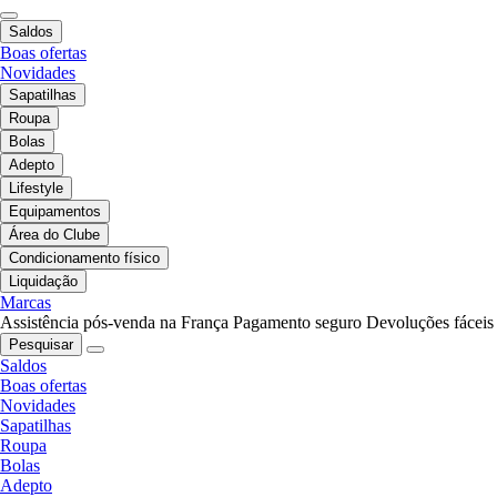
Saldos
Boas ofertas
Novidades
Sapatilhas
Roupa
Bolas
Adepto
Lifestyle
Equipamentos
Área do Clube
Condicionamento físico
Liquidação
Marcas
Assistência pós-venda na França
Pagamento seguro
Devoluções fáceis
Pesquisar
Saldos
Boas ofertas
Novidades
Sapatilhas
Roupa
Bolas
Adepto