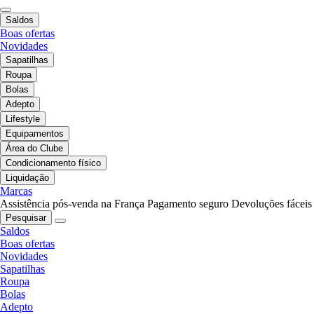
Saldos
Boas ofertas
Novidades
Sapatilhas
Roupa
Bolas
Adepto
Lifestyle
Equipamentos
Área do Clube
Condicionamento físico
Liquidação
Marcas
Assistência pós-venda na França
Pagamento seguro
Devoluções fáceis
Pesquisar
Saldos
Boas ofertas
Novidades
Sapatilhas
Roupa
Bolas
Adepto