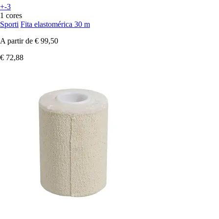
+-3
1 cores
Sporti
Fita elastomérica 30 m
A partir de
€ 99,50
€ 72,88