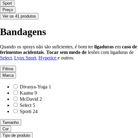
Sport
Preço
Ver os 41 produtos
Bandagens
Quando os sprays não são suficientes, é bom ter
ligaduras
em
caso
de
ferimentos
acidentais
.
Tocar sem medo de
lesões com ligaduras de
Select
,
Lynx Sport
,
Hyperice
e outros.
Filtros
Marca
Divasya-Yoga
1
Kaatsu
9
McDavid
2
Select
5
Sporti
24
Tamanho
Cor
Tipo de produto