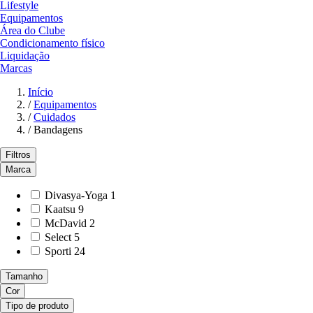
Lifestyle
Equipamentos
Área do Clube
Condicionamento físico
Liquidação
Marcas
Início
/
Equipamentos
/
Cuidados
/
Bandagens
Filtros
Marca
Divasya-Yoga
1
Kaatsu
9
McDavid
2
Select
5
Sporti
24
Tamanho
Cor
Tipo de produto