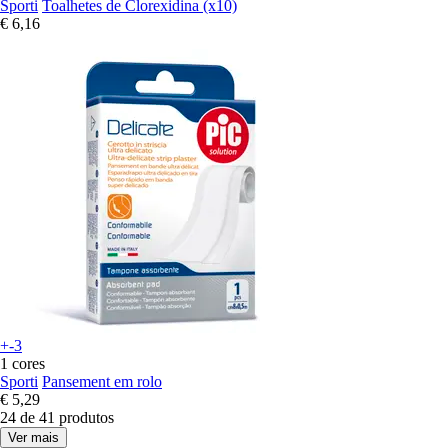
Sporti
Toalhetes de Clorexidina (x10)
€ 6,16
+-3
1 cores
Sporti
Pansement em rolo
€ 5,29
24 de 41 produtos
Ver mais