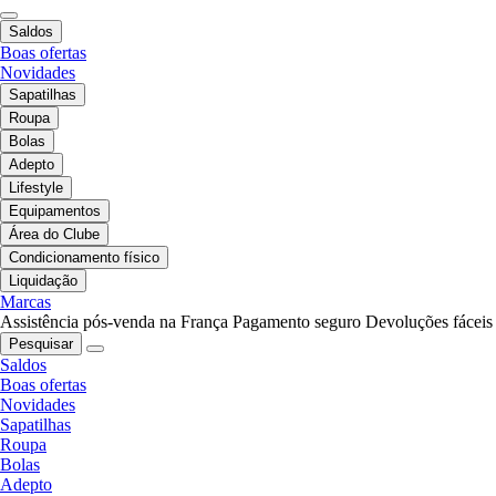
Saldos
Boas ofertas
Novidades
Sapatilhas
Roupa
Bolas
Adepto
Lifestyle
Equipamentos
Área do Clube
Condicionamento físico
Liquidação
Marcas
Assistência pós-venda na França
Pagamento seguro
Devoluções fáceis
Pesquisar
Saldos
Boas ofertas
Novidades
Sapatilhas
Roupa
Bolas
Adepto