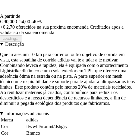
A partir de
€ 90,00
€ 54,00
-40%
+€ 2,70
oferecidos na sua proxima encomenda
Creditados apos a
validacao da sua encomenda
Loading...
Descrição
Que tu aies um 10 km para correr ou outro objetivo de corrida em
vista, esta sapatilha de corrida adidas vai te ajudar a te motivar.
Combinando leveza e rapidez, ela é equipada com o amortecimento
Lightstrike dinâmico e uma sola exterior em TPU que oferece uma
aderência ótima na estrada ou na pista. A parte superior em mesh
técnico une respirabilidade e suporte para te ajudar a ultrapassar os teus
limites. Este produto contém pelo menos 20% de materiais reciclados.
Ao reutilizar materiais já criados, contribuímos para reduzir os
desperdícios e a nossa dependência de recursos limitados, a fim de
diminuir a pegada ecológica dos produtos que fabricamos.
Informações adicionais
Marca
adidas
Cor
ftwwht/ironmt/dshgry
Cor
Branco