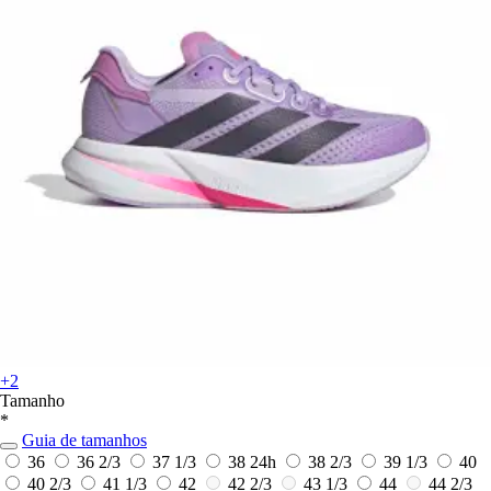
+2
Tamanho
*
Guia de tamanhos
36
36 2/3
37 1/3
38
24h
38 2/3
39 1/3
40
40 2/3
41 1/3
42
42 2/3
43 1/3
44
44 2/3