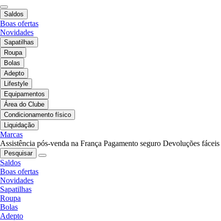
Saldos
Boas ofertas
Novidades
Sapatilhas
Roupa
Bolas
Adepto
Lifestyle
Equipamentos
Área do Clube
Condicionamento físico
Liquidação
Marcas
Assistência pós-venda na França
Pagamento seguro
Devoluções fáceis
Pesquisar
Saldos
Boas ofertas
Novidades
Sapatilhas
Roupa
Bolas
Adepto