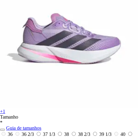
+1
Tamanho
*
Guia de tamanhos
36
36 2/3
37 1/3
38
38 2/3
39 1/3
40