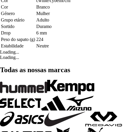
Cor
cwhite/cybemt/crli
Cor
Branco
Género
Mulher
Grupo etário
Adulto
Sortido
Duramo
Drop
6 mm
Peso do sapato (g)
224
Estabilidade
Neutre
Loading...
Loading...
Todas as nossas marcas