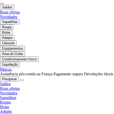
Saldos
Boas ofertas
Novidades
Sapatilhas
Roupa
Bolas
Adepto
Lifestyle
Equipamentos
Área do Clube
Condicionamento físico
Liquidação
Marcas
Assistência pós-venda na França
Pagamento seguro
Devoluções fáceis
Pesquisar
Saldos
Boas ofertas
Novidades
Sapatilhas
Roupa
Bolas
Adepto