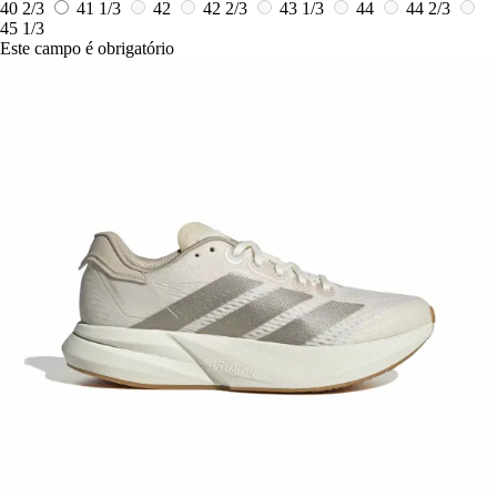
40 2/3
41 1/3
42
42 2/3
43 1/3
44
44 2/3
45 1/3
Este campo é obrigatório