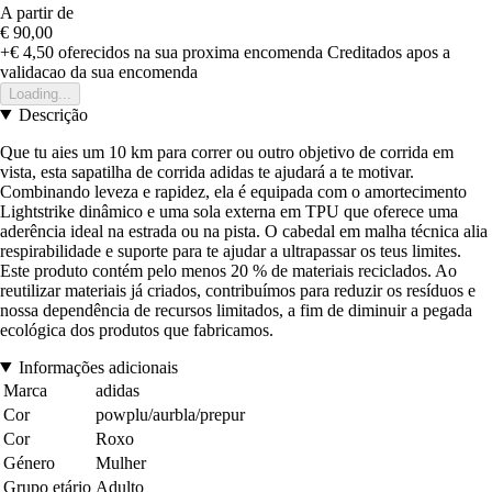
A partir de
€ 90,00
+€ 4,50
oferecidos na sua proxima encomenda
Creditados apos a
validacao da sua encomenda
Loading...
Descrição
Que tu aies um 10 km para correr ou outro objetivo de corrida em
vista, esta sapatilha de corrida adidas te ajudará a te motivar.
Combinando leveza e rapidez, ela é equipada com o amortecimento
Lightstrike dinâmico e uma sola externa em TPU que oferece uma
aderência ideal na estrada ou na pista. O cabedal em malha técnica alia
respirabilidade e suporte para te ajudar a ultrapassar os teus limites.
Este produto contém pelo menos 20 % de materiais reciclados. Ao
reutilizar materiais já criados, contribuímos para reduzir os resíduos e
nossa dependência de recursos limitados, a fim de diminuir a pegada
ecológica dos produtos que fabricamos.
Informações adicionais
Marca
adidas
Cor
powplu/aurbla/prepur
Cor
Roxo
Género
Mulher
Grupo etário
Adulto