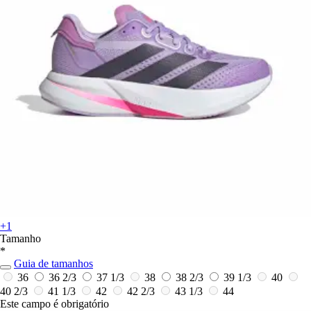
+1
Tamanho
*
Guia de tamanhos
36
36 2/3
37 1/3
38
38 2/3
39 1/3
40
40 2/3
41 1/3
42
42 2/3
43 1/3
44
Este campo é obrigatório