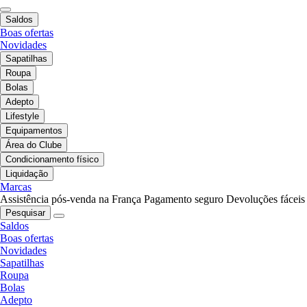
Saldos
Boas ofertas
Novidades
Sapatilhas
Roupa
Bolas
Adepto
Lifestyle
Equipamentos
Área do Clube
Condicionamento físico
Liquidação
Marcas
Assistência pós-venda na França
Pagamento seguro
Devoluções fáceis
Pesquisar
Saldos
Boas ofertas
Novidades
Sapatilhas
Roupa
Bolas
Adepto