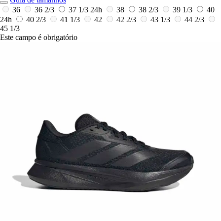
36
36 2/3
37 1/3
24h
38
38 2/3
39 1/3
40
24h
40 2/3
41 1/3
42
42 2/3
43 1/3
44 2/3
45 1/3
Este campo é obrigatório