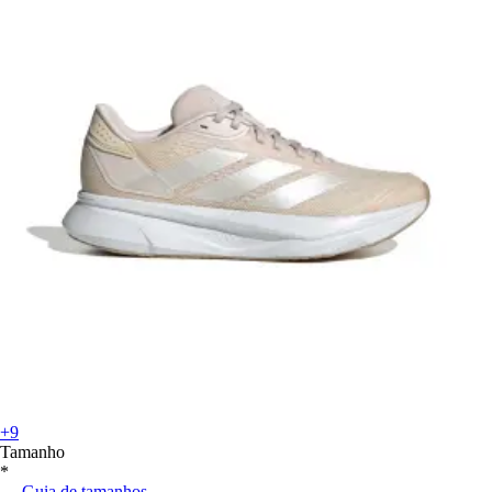
+9
Tamanho
*
Guia de tamanhos