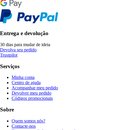
Entrega e devolução
30 dias para mudar de ideia
Devolva seu pedido
Trustpilot
Serviços
Minha conta
Centro de ajuda
Acompanhar meu pedido
Devolver meu pedido
Códigos promocionais
Sobre
Quem somos nós?
Contacte-nos