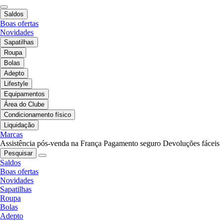
Saldos
Boas ofertas
Novidades
Sapatilhas
Roupa
Bolas
Adepto
Lifestyle
Equipamentos
Área do Clube
Condicionamento físico
Liquidação
Marcas
Assistência pós-venda na França
Pagamento seguro
Devoluções fáceis
Pesquisar
Saldos
Boas ofertas
Novidades
Sapatilhas
Roupa
Bolas
Adepto