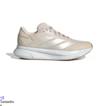
+9
Tamanho
*