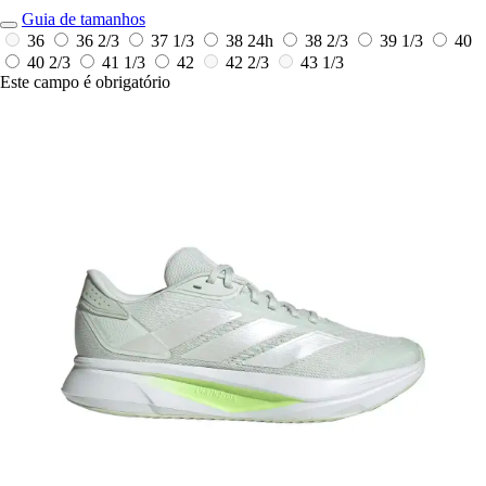
Guia de tamanhos
36
36 2/3
37 1/3
38
24h
38 2/3
39 1/3
40
40 2/3
41 1/3
42
42 2/3
43 1/3
Este campo é obrigatório