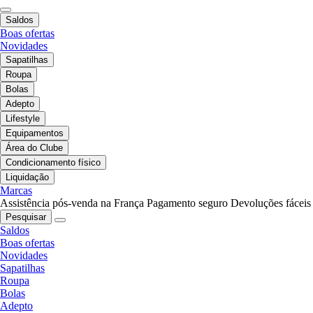
Saldos
Boas ofertas
Novidades
Sapatilhas
Roupa
Bolas
Adepto
Lifestyle
Equipamentos
Área do Clube
Condicionamento físico
Liquidação
Marcas
Assistência pós-venda na França
Pagamento seguro
Devoluções fáceis
Pesquisar
Saldos
Boas ofertas
Novidades
Sapatilhas
Roupa
Bolas
Adepto