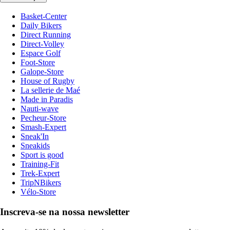
Basket-Center
Daily Bikers
Direct Running
Direct-Volley
Espace Golf
Foot-Store
Galope-Store
House of Rugby
La sellerie de Maé
Made in Paradis
Nauti-wave
Pecheur-Store
Smash-Expert
Sneak'In
Sneakids
Sport is good
Training-Fit
Trek-Expert
TripNBikers
Vélo-Store
Inscreva-se na nossa newsletter