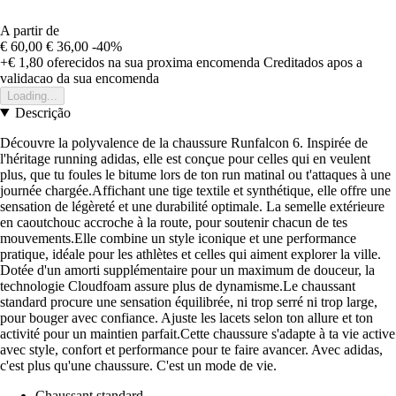
A partir de
€ 60,00
€ 36,00
-40%
+€ 1,80
oferecidos na sua proxima encomenda
Creditados apos a
validacao da sua encomenda
Loading...
Descrição
Découvre la polyvalence de la chaussure Runfalcon 6. Inspirée de
l'héritage running adidas, elle est conçue pour celles qui en veulent
plus, que tu foules le bitume lors de ton run matinal ou t'attaques à une
journée chargée.Affichant une tige textile et synthétique, elle offre une
sensation de légèreté et une durabilité optimale. La semelle extérieure
en caoutchouc accroche à la route, pour soutenir chacun de tes
mouvements.Elle combine un style iconique et une performance
pratique, idéale pour les athlètes et celles qui aiment explorer la ville.
Dotée d'un amorti supplémentaire pour un maximum de douceur, la
technologie Cloudfoam assure plus de dynamisme.Le chaussant
standard procure une sensation équilibrée, ni trop serré ni trop large,
pour bouger avec confiance. Ajuste les lacets selon ton allure et ton
activité pour un maintien parfait.Cette chaussure s'adapte à ta vie active
avec style, confort et performance pour te faire avancer. Avec adidas,
c'est plus qu'une chaussure. C'est un mode de vie.
Chaussant standard.