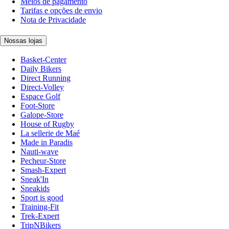
Meios de pagamento
Tarifas e opções de envio
Nota de Privacidade
Nossas lojas
Basket-Center
Daily Bikers
Direct Running
Direct-Volley
Espace Golf
Foot-Store
Galope-Store
House of Rugby
La sellerie de Maé
Made in Paradis
Nauti-wave
Pecheur-Store
Smash-Expert
Sneak'In
Sneakids
Sport is good
Training-Fit
Trek-Expert
TripNBikers