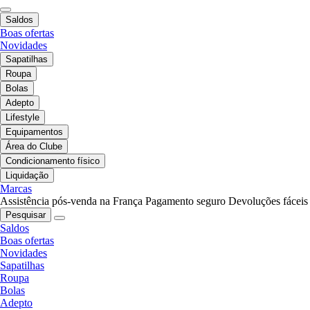
Saldos
Boas ofertas
Novidades
Sapatilhas
Roupa
Bolas
Adepto
Lifestyle
Equipamentos
Área do Clube
Condicionamento físico
Liquidação
Marcas
Assistência pós-venda na França
Pagamento seguro
Devoluções fáceis
Pesquisar
Saldos
Boas ofertas
Novidades
Sapatilhas
Roupa
Bolas
Adepto