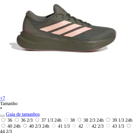
+7
Tamanho
*
Guia de tamanhos
36
36 2/3
37 1/3
24h
38
38 2/3
24h
39 1/3
24h
40
24h
40 2/3
24h
41 1/3
42
42 2/3
43 1/3
44 2/3