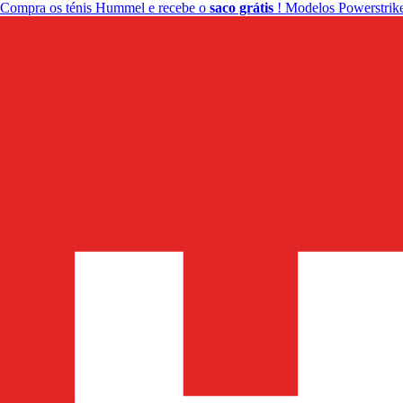
Compra os ténis Hummel e recebe o
saco grátis
! Modelos Powerstrike