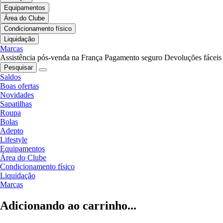
Equipamentos
Área do Clube
Condicionamento físico
Liquidação
Marcas
Assistência pós-venda na França
Pagamento seguro
Devoluções fáceis
Pesquisar
Saldos
Boas ofertas
Novidades
Sapatilhas
Roupa
Bolas
Adepto
Lifestyle
Equipamentos
Área do Clube
Condicionamento físico
Liquidação
Marcas
Adicionando ao carrinho...