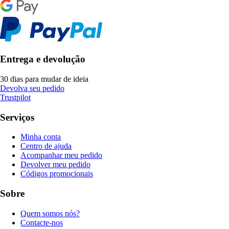
Entrega e devolução
30 dias para mudar de ideia
Devolva seu pedido
Trustpilot
Serviços
Minha conta
Centro de ajuda
Acompanhar meu pedido
Devolver meu pedido
Códigos promocionais
Sobre
Quem somos nós?
Contacte-nos