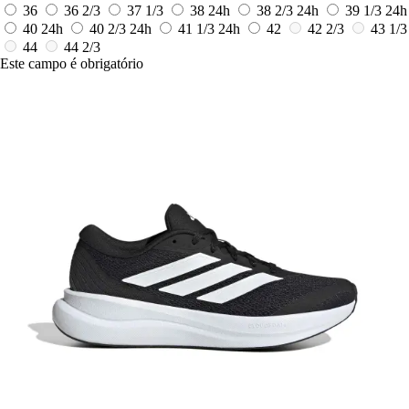
36
36 2/3
37 1/3
38
24h
38 2/3
24h
39 1/3
24h
40
24h
40 2/3
24h
41 1/3
24h
42
42 2/3
43 1/3
44
44 2/3
Este campo é obrigatório