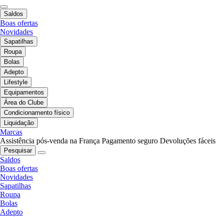
Saldos
Boas ofertas
Novidades
Sapatilhas
Roupa
Bolas
Adepto
Lifestyle
Equipamentos
Área do Clube
Condicionamento físico
Liquidação
Marcas
Assistência pós-venda na França
Pagamento seguro
Devoluções fáceis
Pesquisar
Saldos
Boas ofertas
Novidades
Sapatilhas
Roupa
Bolas
Adepto