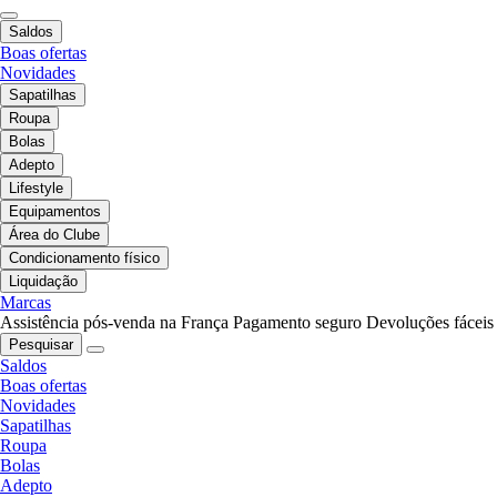
Saldos
Boas ofertas
Novidades
Sapatilhas
Roupa
Bolas
Adepto
Lifestyle
Equipamentos
Área do Clube
Condicionamento físico
Liquidação
Marcas
Assistência pós-venda na França
Pagamento seguro
Devoluções fáceis
Pesquisar
Saldos
Boas ofertas
Novidades
Sapatilhas
Roupa
Bolas
Adepto