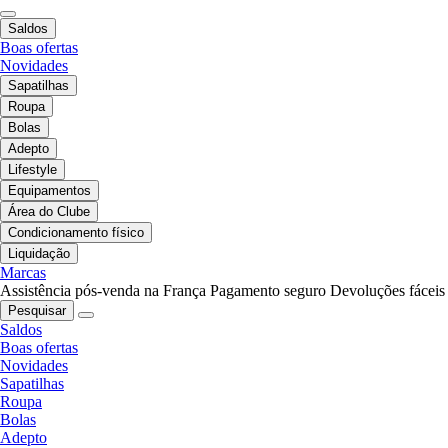
Saldos
Boas ofertas
Novidades
Sapatilhas
Roupa
Bolas
Adepto
Lifestyle
Equipamentos
Área do Clube
Condicionamento físico
Liquidação
Marcas
Assistência pós-venda na França
Pagamento seguro
Devoluções fáceis
Pesquisar
Saldos
Boas ofertas
Novidades
Sapatilhas
Roupa
Bolas
Adepto