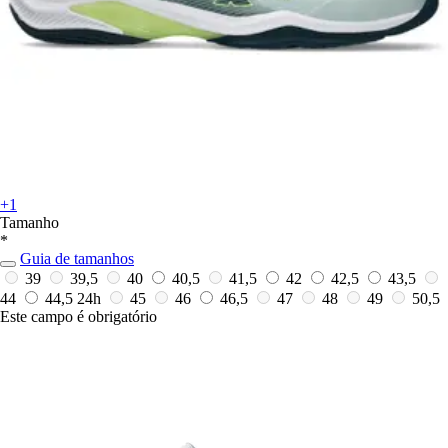
+1
Tamanho
*
Guia de tamanhos
39
39,5
40
40,5
41,5
42
42,5
43,5
44
44,5
24h
45
46
46,5
47
48
49
50,5
Este campo é obrigatório