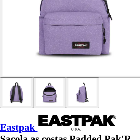
Eastpak
Sacola as costas Padded Pak'R