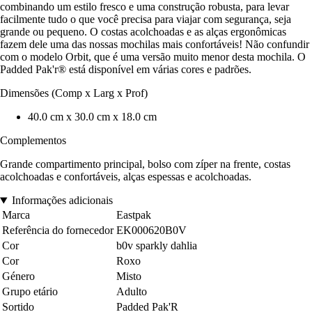
combinando um estilo fresco e uma construção robusta, para levar
facilmente tudo o que você precisa para viajar com segurança, seja
grande ou pequeno. O costas acolchoadas e as alças ergonômicas
fazem dele uma das nossas mochilas mais confortáveis! Não confundir
com o modelo Orbit, que é uma versão muito menor desta mochila. O
Padded Pak'r® está disponível em várias cores e padrões.
Dimensões (Comp x Larg x Prof)
40.0 cm x 30.0 cm x 18.0 cm
Complementos
Grande compartimento principal, bolso com zíper na frente, costas
acolchoadas e confortáveis, alças espessas e acolchoadas.
Informações adicionais
Marca
Eastpak
Referência do fornecedor
EK000620B0V
Cor
b0v sparkly dahlia
Cor
Roxo
Género
Misto
Grupo etário
Adulto
Sortido
Padded Pak'R