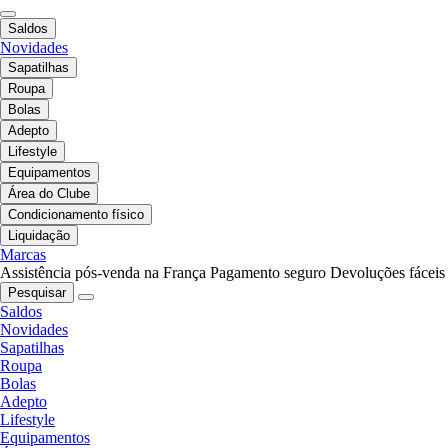
Saldos
Novidades
Sapatilhas
Roupa
Bolas
Adepto
Lifestyle
Equipamentos
Área do Clube
Condicionamento físico
Liquidação
Marcas
Assistência pós-venda na França
Pagamento seguro
Devoluções fáceis
Pesquisar
Saldos
Novidades
Sapatilhas
Roupa
Bolas
Adepto
Lifestyle
Equipamentos