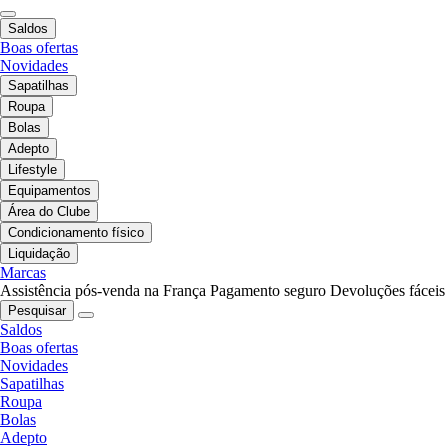
Saldos
Boas ofertas
Novidades
Sapatilhas
Roupa
Bolas
Adepto
Lifestyle
Equipamentos
Área do Clube
Condicionamento físico
Liquidação
Marcas
Assistência pós-venda na França
Pagamento seguro
Devoluções fáceis
Pesquisar
Saldos
Boas ofertas
Novidades
Sapatilhas
Roupa
Bolas
Adepto