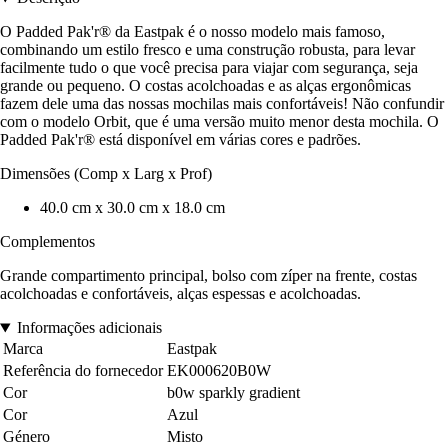
O Padded Pak'r® da Eastpak é o nosso modelo mais famoso,
combinando um estilo fresco e uma construção robusta, para levar
facilmente tudo o que você precisa para viajar com segurança, seja
grande ou pequeno. O costas acolchoadas e as alças ergonômicas
fazem dele uma das nossas mochilas mais confortáveis! Não confundir
com o modelo Orbit, que é uma versão muito menor desta mochila. O
Padded Pak'r® está disponível em várias cores e padrões.
Dimensões (Comp x Larg x Prof)
40.0 cm x 30.0 cm x 18.0 cm
Complementos
Grande compartimento principal, bolso com zíper na frente, costas
acolchoadas e confortáveis, alças espessas e acolchoadas.
Informações adicionais
Marca
Eastpak
Referência do fornecedor
EK000620B0W
Cor
b0w sparkly gradient
Cor
Azul
Género
Misto