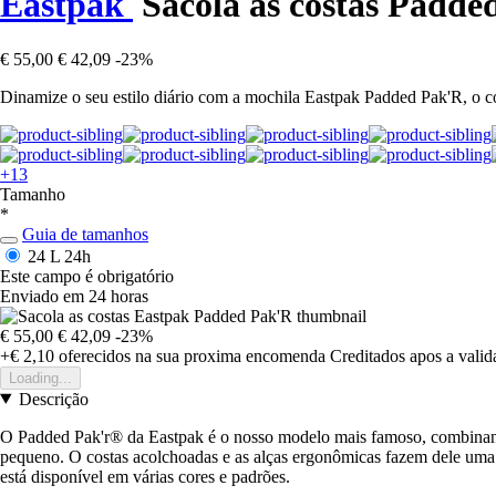
Eastpak
Sacola as costas Padde
€ 55,00
€ 42,09
-23%
Dinamize o seu estilo diário com a mochila Eastpak Padded Pak'R, o c
+13
Tamanho
*
Guia de tamanhos
24 L
24h
Este campo é obrigatório
Enviado em 24 horas
€ 55,00
€ 42,09
-23%
+€ 2,10
oferecidos na sua proxima encomenda
Creditados apos a vali
Loading...
Descrição
O Padded Pak'r® da Eastpak é o nosso modelo mais famoso, combinando 
pequeno. O costas acolchoadas e as alças ergonômicas fazem dele uma
está disponível em várias cores e padrões.