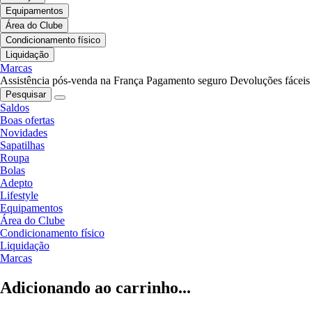
Equipamentos
Área do Clube
Condicionamento físico
Liquidação
Marcas
Assistência pós-venda na França
Pagamento seguro
Devoluções fáceis
Pesquisar
Saldos
Boas ofertas
Novidades
Sapatilhas
Roupa
Bolas
Adepto
Lifestyle
Equipamentos
Área do Clube
Condicionamento físico
Liquidação
Marcas
Adicionando ao carrinho...