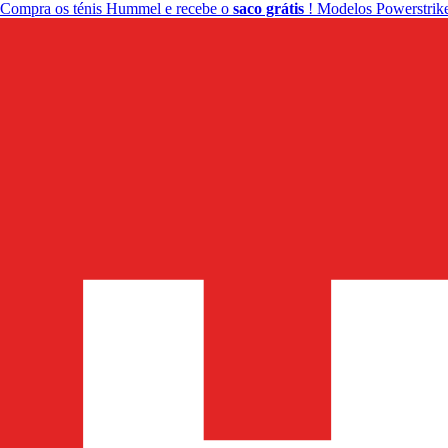
Compra os ténis Hummel e recebe o
saco grátis
! Modelos Powerstrike